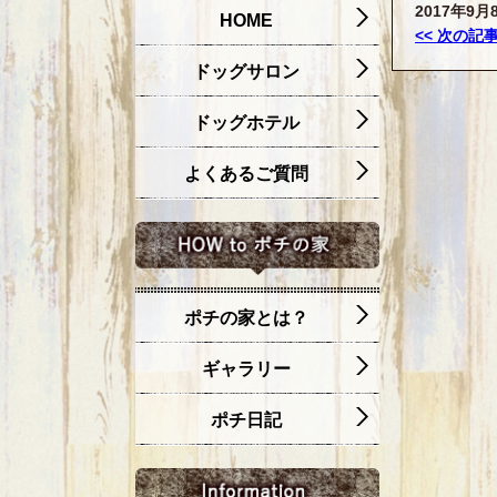
2017年9月8
HOME
<< 次の記
ドッグサロン
ドッグホテル
よくあるご質問
ポチの家とは？
ギャラリー
ポチ日記