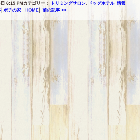
日 6:15 PM
カテゴリー：
トリミングサロン
,
ドッグホテル
,
情報
事
│
ポチの家 HOME
│
前の記事 >>