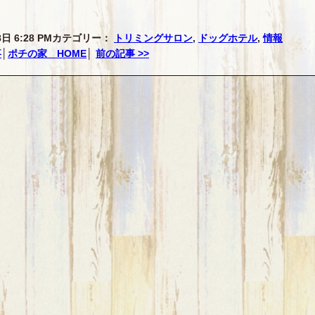
日 6:28 PM
カテゴリー：
トリミングサロン
,
ドッグホテル
,
情報
事
│
ポチの家 HOME
│
前の記事 >>